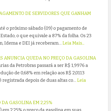
PAGAMENTO DE SERVIDORES QUE GANHAM
até o próximo sábado (09) o pagamento de
 Estado, o que equivale a 87% da folha. Os 23
rn, Idema e DEI já receberam…
Leia Mais...
RAS ANUNCIA QUEDA NO PREÇO DA GASOLINA
rias da Petrobras passará a ser R$ 1,9976 a
edução de 0,68% em relação aos R$ 2,0113
é registrada depois de duas altas co…
Leia
 DA GASOLINA EM 2,25%
) em 2,25% o preço da gasolina em suas