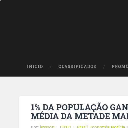
INICIO
CLASSIFICADOS
PROMO
1% DA POPULAÇÃO GAN
MÉDIA DA METADE MAI
Por:
leysson
09:00
Brasil
,
Economia
,
Notícia