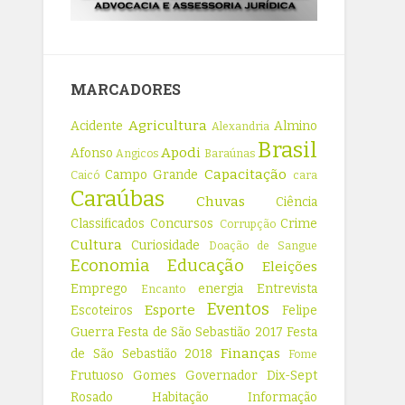
MARCADORES
Agricultura
Acidente
Almino
Alexandria
Brasil
Apodi
Afonso
Angicos
Baraúnas
Capacitação
Campo Grande
Caicó
cara
Caraúbas
Chuvas
Ciência
Classificados
Concursos
Crime
Corrupção
Cultura
Curiosidade
Doação de Sangue
Economia
Educação
Eleições
Emprego
energia
Entrevista
Encanto
Eventos
Esporte
Escoteiros
Felipe
Guerra
Festa de São Sebastião 2017
Festa
Finanças
de São Sebastião 2018
Fome
Frutuoso Gomes
Governador Dix-Sept
Rosado
Habitação
Informação