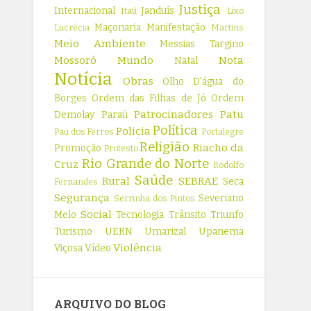
Justiça
Internacional
Janduís
Itaú
Lixo
Maçonaria
Manifestação
Lucrécia
Martins
Meio Ambiente
Messias Targino
Mossoró
Mundo
Nota
Natal
Notícia
Obras
Olho D'água do
Borges
Ordem das Filhas de Jó
Ordem
Patrocinadores
Patu
Demolay
Paraú
Política
Policia
Pau dos Ferros
Portalegre
Religião
Riacho da
Promoção
Protesto
Rio Grande do Norte
Cruz
Rodolfo
Saúde
Rural
SEBRAE
Seca
Fernandes
Segurança
Severiano
Serrinha dos Pintos
Social
Melo
Tecnologia
Trânsito
Triunfo
Turismo
UERN
Umarizal
Upanema
Violência
Viçosa
Vídeo
ARQUIVO DO BLOG