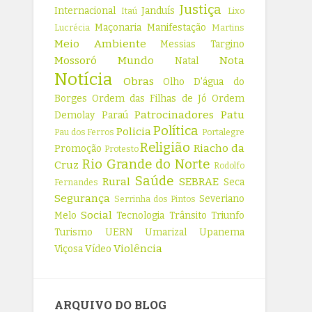
Justiça
Internacional
Janduís
Itaú
Lixo
Maçonaria
Manifestação
Lucrécia
Martins
Meio Ambiente
Messias Targino
Mossoró
Mundo
Nota
Natal
Notícia
Obras
Olho D'água do
Borges
Ordem das Filhas de Jó
Ordem
Patrocinadores
Patu
Demolay
Paraú
Política
Policia
Pau dos Ferros
Portalegre
Religião
Riacho da
Promoção
Protesto
Rio Grande do Norte
Cruz
Rodolfo
Saúde
Rural
SEBRAE
Seca
Fernandes
Segurança
Severiano
Serrinha dos Pintos
Social
Melo
Tecnologia
Trânsito
Triunfo
Turismo
UERN
Umarizal
Upanema
Violência
Viçosa
Vídeo
ARQUIVO DO BLOG