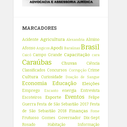
MARCADORES
Agricultura
Acidente
Almino
Alexandria
Brasil
Apodi
Afonso
Angicos
Baraúnas
Capacitação
Campo Grande
Caicó
cara
Caraúbas
Chuvas
Ciência
Classificados
Concursos
Crime
Corrupção
Cultura
Curiosidade
Doação de Sangue
Economia
Educação
Eleições
Emprego
energia
Entrevista
Encanto
Eventos
Esporte
Escoteiros
Felipe
Guerra
Festa de São Sebastião 2017
Festa
Finanças
de São Sebastião 2018
Fome
Frutuoso Gomes
Governador Dix-Sept
Rosado
Habitação
Informação