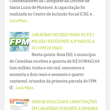
Coordenadores da Catequese da Diocese de
Santa Luzia de Mossoró. A capacitação foi
realizada no Centro de Inclusão Social (CIS), e…
Leia Mais...
CARAÚBAS RECEBEU MAIS DE R$ 1
MILHÃO REFERENTE A 1ª PARCELA
DO FPM DE MAIO
Nesta quinta-feira (10), o município
de Caraúbas recebeu a quantia de R$ 1.038.662,64
(um milhão, trinta e oito mil, seiscentos e
sessenta e dois reais e sessenta e quatro
centavos), oriundos da primeira parcela do FPM
(F…
Leia Mais...
SEBRAE REALIZARÁ CAPACITAÇÕES
EM CARAÚBAS DURANTE A SEMANA