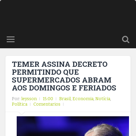
TEMER ASSINA DECRETO
PERMITINDO QUE
SUPERMERCADOS ABRAM
AOS DOMINGOS E FERIADOS
Por:
leysson
15:00
Brasil
,
Economia
,
Notícia
,
Política
Comentarios