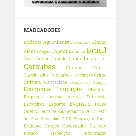
MARCADORES
Agricultura
Acidente
Almino
Alexandria
Brasil
Apodi
Afonso
Angicos
Baraúnas
Capacitação
Campo Grande
Caicó
cara
Caraúbas
Chuvas
Ciência
Classificados
Concursos
Crime
Corrupção
Cultura
Curiosidade
Doação de Sangue
Economia
Educação
Eleições
Emprego
energia
Entrevista
Encanto
Eventos
Esporte
Escoteiros
Felipe
Guerra
Festa de São Sebastião 2017
Festa
Finanças
de São Sebastião 2018
Fome
Frutuoso Gomes
Governador Dix-Sept
Rosado
Habitação
Informação