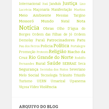
Justiça
Internacional
Janduís
Itaú
Lixo
Maçonaria
Manifestação
Lucrécia
Martins
Meio Ambiente
Messias Targino
Mossoró
Mundo
Nota
Natal
Notícia
Obras
Olho D'água do
Borges
Ordem das Filhas de Jó
Ordem
Patrocinadores
Patu
Demolay
Paraú
Política
Policia
Pau dos Ferros
Portalegre
Religião
Riacho da
Promoção
Protesto
Rio Grande do Norte
Cruz
Rodolfo
Saúde
Rural
SEBRAE
Seca
Fernandes
Segurança
Severiano
Serrinha dos Pintos
Social
Melo
Tecnologia
Trânsito
Triunfo
Turismo
UERN
Umarizal
Upanema
Violência
Viçosa
Vídeo
ARQUIVO DO BLOG