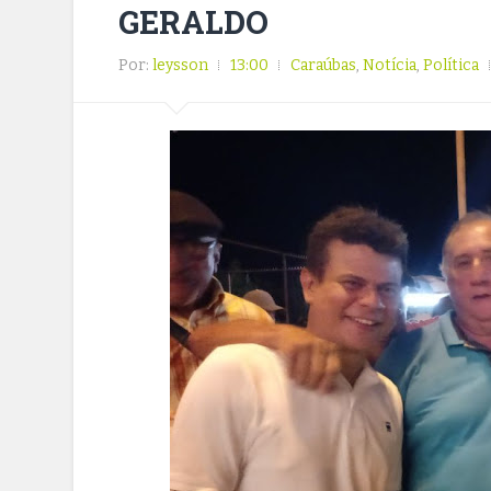
GERALDO
Por:
leysson
13:00
Caraúbas
,
Notícia
,
Política