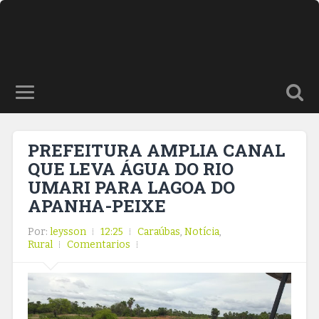
PREFEITURA AMPLIA CANAL
QUE LEVA ÁGUA DO RIO
UMARI PARA LAGOA DO
APANHA-PEIXE
Por:
leysson
12:25
Caraúbas
,
Notícia
,
Rural
Comentarios