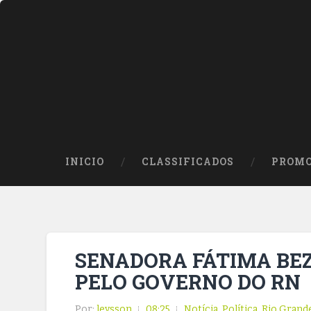
INICIO
CLASSIFICADOS
PROMO
SENADORA FÁTIMA BEZ
PELO GOVERNO DO RN
Por:
leysson
08:25
Notícia
,
Política
,
Rio Grand