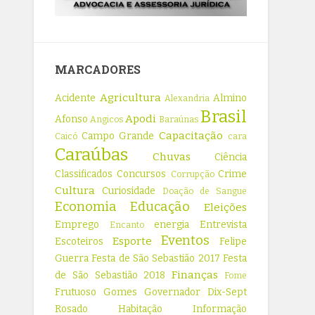
MARCADORES
Agricultura
Acidente
Almino
Alexandria
Brasil
Apodi
Afonso
Angicos
Baraúnas
Capacitação
Campo Grande
Caicó
cara
Caraúbas
Chuvas
Ciência
Classificados
Concursos
Crime
Corrupção
Cultura
Curiosidade
Doação de Sangue
Economia
Educação
Eleições
Emprego
energia
Entrevista
Encanto
Eventos
Esporte
Escoteiros
Felipe
Guerra
Festa de São Sebastião 2017
Festa
Finanças
de São Sebastião 2018
Fome
Frutuoso Gomes
Governador Dix-Sept
Rosado
Habitação
Informação