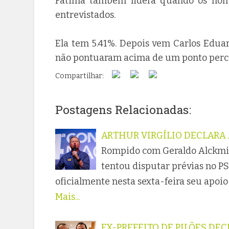
Fátima também lidera quando os nome
entrevistados.
Ela tem 5.41%. Depois vem Carlos Eduar
não pontuaram acima de um ponto perc
Compartilhar:
Postagens Relacionadas:
ARTHUR VIRGÍLIO DECLARA 
Rompido com Geraldo Alckmin,
tentou disputar prévias no P
oficialmente nesta sexta-feira seu apoio 
Mais...
EX-PREFEITO DE PILÕES DEC