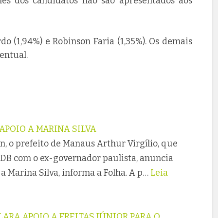
s dos candidatos não são apresentados aos
do (1,94%) e Robinson Faria (1,35%). Os demais
entual.
APOIO A MARINA SILVA
 o prefeito de Manaus Arthur Virgílio, que
SDB com o ex-governador paulista, anuncia
a Marina Silva, informa a Folha. A p…
Leia
LARA APOIO A FREITAS JÚNIOR PARA O