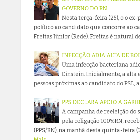
GOVERNO DO RN
Nesta terça-feira (25), o o ex-
político ao candidato que concorre ao c
Freitas Júnior (Rede). Freitas é natural d
INFECÇÃO ADIA ALTA DE B
Uma infecção bacteriana adiou
Einstein. Inicialmente, a alt
pessoas próximas ao candidato do PSL, a
PPS DECLARA APOIO A GARI
A campanha de reeleição do s
pela coligação 100%RN, recebe
(PPS/RN), na manhã desta quinta-feira (
Mais...