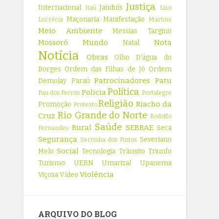
Justiça
Internacional
Janduís
Itaú
Lixo
Maçonaria
Manifestação
Lucrécia
Martins
Meio Ambiente
Messias Targino
Mossoró
Mundo
Nota
Natal
Notícia
Obras
Olho D'água do
Borges
Ordem das Filhas de Jó
Ordem
Patrocinadores
Patu
Demolay
Paraú
Política
Policia
Pau dos Ferros
Portalegre
Religião
Riacho da
Promoção
Protesto
Rio Grande do Norte
Cruz
Rodolfo
Saúde
Rural
SEBRAE
Seca
Fernandes
Segurança
Severiano
Serrinha dos Pintos
Social
Melo
Tecnologia
Trânsito
Triunfo
Turismo
UERN
Umarizal
Upanema
Violência
Viçosa
Vídeo
ARQUIVO DO BLOG