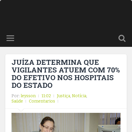
JUÍZA DETERMINA QUE
VIGILANTES ATUEM COM 70%
DO EFETIVO NOS HOSPITAIS
DO ESTADO
Por:
leysson
11:02
Justiça
,
Notícia
,
Saúde
Comentarios