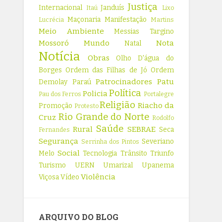
Justiça
Internacional
Janduís
Itaú
Lixo
Maçonaria
Manifestação
Lucrécia
Martins
Meio Ambiente
Messias Targino
Mossoró
Mundo
Nota
Natal
Notícia
Obras
Olho D'água do
Borges
Ordem das Filhas de Jó
Ordem
Patrocinadores
Patu
Demolay
Paraú
Política
Policia
Pau dos Ferros
Portalegre
Religião
Riacho da
Promoção
Protesto
Rio Grande do Norte
Cruz
Rodolfo
Saúde
Rural
SEBRAE
Seca
Fernandes
Segurança
Severiano
Serrinha dos Pintos
Social
Melo
Tecnologia
Trânsito
Triunfo
Turismo
UERN
Umarizal
Upanema
Violência
Viçosa
Vídeo
ARQUIVO DO BLOG