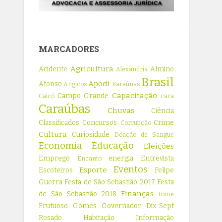
MARCADORES
Agricultura
Acidente
Almino
Alexandria
Brasil
Apodi
Afonso
Angicos
Baraúnas
Capacitação
Campo Grande
Caicó
cara
Caraúbas
Chuvas
Ciência
Classificados
Concursos
Crime
Corrupção
Cultura
Curiosidade
Doação de Sangue
Economia
Educação
Eleições
Emprego
energia
Entrevista
Encanto
Eventos
Esporte
Escoteiros
Felipe
Guerra
Festa de São Sebastião 2017
Festa
Finanças
de São Sebastião 2018
Fome
Frutuoso Gomes
Governador Dix-Sept
Rosado
Habitação
Informação