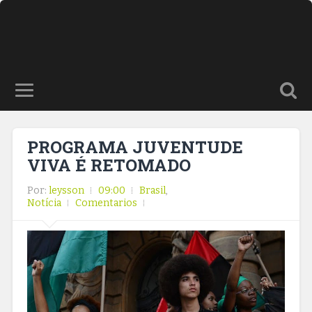
PROGRAMA JUVENTUDE
VIVA É RETOMADO
Por:
leysson
09:00
Brasil
,
Notícia
Comentarios