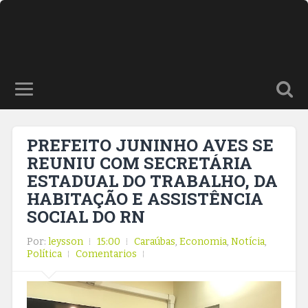
PREFEITO JUNINHO AVES SE
REUNIU COM SECRETÁRIA
ESTADUAL DO TRABALHO, DA
HABITAÇÃO E ASSISTÊNCIA
SOCIAL DO RN
Por:
leysson
15:00
Caraúbas
,
Economia
,
Notícia
,
Política
Comentarios