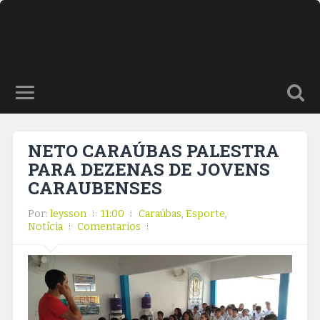
NETO CARAÚBAS PALESTRA
PARA DEZENAS DE JOVENS
CARAUBENSES
Por:
leysson
11:00
Caraúbas
,
Esporte
,
Notícia
Comentarios