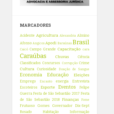
MARCADORES
Agricultura
Acidente
Almino
Alexandria
Brasil
Apodi
Afonso
Angicos
Baraúnas
Capacitação
Campo Grande
Caicó
cara
Caraúbas
Chuvas
Ciência
Classificados
Concursos
Crime
Corrupção
Cultura
Curiosidade
Doação de Sangue
Economia
Educação
Eleições
Emprego
energia
Entrevista
Encanto
Eventos
Esporte
Escoteiros
Felipe
Guerra
Festa de São Sebastião 2017
Festa
Finanças
de São Sebastião 2018
Fome
Frutuoso Gomes
Governador Dix-Sept
Rosado
Habitação
Informação