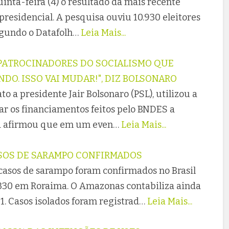
inta-feira (4) o resultado da mais recente
presidencial. A pesquisa ouviu 10.930 eleitores
Segundo o Datafolh…
Leia Mais...
 PATROCINADORES DO SOCIALISMO QUE
O. ISSO VAI MUDAR!", DIZ BOLSONARO
o a presidente Jair Bolsonaro (PSL), utilizou a
car os financiamentos feitos pelo BNDES a
nda afirmou que em um even…
Leia Mais...
ASOS DE SARAMPO CONFIRMADOS
5 casos de sarampo foram confirmados no Brasil
 330 em Roraima. O Amazonas contabiliza ainda
1. Casos isolados foram registrad…
Leia Mais...