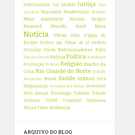
Justiça
Internacional
Janduís
Itaú
Lixo
Maçonaria
Manifestação
Lucrécia
Martins
Meio Ambiente
Messias Targino
Mossoró
Mundo
Nota
Natal
Notícia
Obras
Olho D'água do
Borges
Ordem das Filhas de Jó
Ordem
Patrocinadores
Patu
Demolay
Paraú
Política
Policia
Pau dos Ferros
Portalegre
Religião
Riacho da
Promoção
Protesto
Rio Grande do Norte
Cruz
Rodolfo
Saúde
Rural
SEBRAE
Seca
Fernandes
Segurança
Severiano
Serrinha dos Pintos
Social
Melo
Tecnologia
Trânsito
Triunfo
Turismo
UERN
Umarizal
Upanema
Violência
Viçosa
Vídeo
ARQUIVO DO BLOG