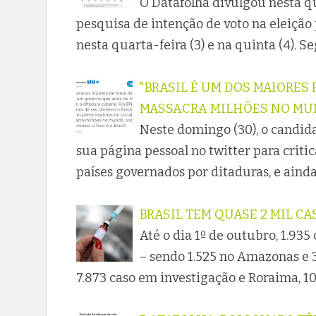
O Datafolha divulgou nesta qu
pesquisa de intenção de voto na eleição 
nesta quarta-feira (3) e na quinta (4). 
"BRASIL É UM DOS MAIORES
MASSACRA MILHÕES NO MUND
Neste domingo (30), o candidat
sua página pessoal no twitter para criti
países governados por ditaduras, e ai
BRASIL TEM QUASE 2 MIL C
Até o dia 1º de outubro, 1.93
– sendo 1.525 no Amazonas e
7.873 caso em investigação e Roraima, 10