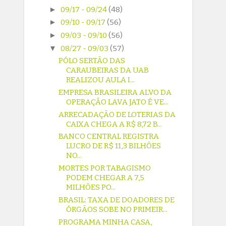
►
09/17 - 09/24
(48)
►
09/10 - 09/17
(56)
►
09/03 - 09/10
(56)
▼
08/27 - 09/03
(57)
PÓLO SERTÃO DAS
CARAUBEIRAS DA UAB
REALIZOU AULA I...
EMPRESA BRASILEIRA ALVO DA
OPERAÇÃO LAVA JATO É VE...
ARRECADAÇÃO DE LOTERIAS DA
CAIXA CHEGA A R$ 8,72 B...
BANCO CENTRAL REGISTRA
LUCRO DE R$ 11,3 BILHÕES
NO...
MORTES POR TABAGISMO
PODEM CHEGAR A 7,5
MILHÕES PO...
BRASIL: TAXA DE DOADORES DE
ÓRGÃOS SOBE NO PRIMEIR...
PROGRAMA MINHA CASA,