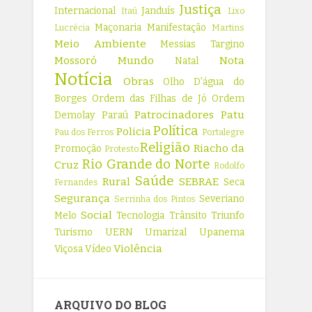
Justiça
Internacional
Janduís
Itaú
Lixo
Maçonaria
Manifestação
Lucrécia
Martins
Meio Ambiente
Messias Targino
Mossoró
Mundo
Nota
Natal
Notícia
Obras
Olho D'água do
Borges
Ordem das Filhas de Jó
Ordem
Patrocinadores
Patu
Demolay
Paraú
Política
Policia
Pau dos Ferros
Portalegre
Religião
Riacho da
Promoção
Protesto
Rio Grande do Norte
Cruz
Rodolfo
Saúde
Rural
SEBRAE
Seca
Fernandes
Segurança
Severiano
Serrinha dos Pintos
Social
Melo
Tecnologia
Trânsito
Triunfo
Turismo
UERN
Umarizal
Upanema
Violência
Viçosa
Vídeo
ARQUIVO DO BLOG