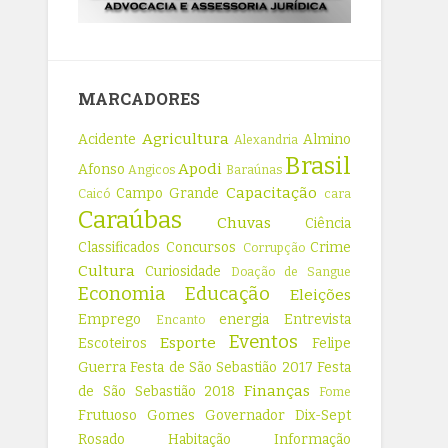
MARCADORES
Agricultura
Acidente
Almino
Alexandria
Brasil
Apodi
Afonso
Angicos
Baraúnas
Capacitação
Campo Grande
Caicó
cara
Caraúbas
Chuvas
Ciência
Classificados
Concursos
Crime
Corrupção
Cultura
Curiosidade
Doação de Sangue
Economia
Educação
Eleições
Emprego
energia
Entrevista
Encanto
Eventos
Esporte
Escoteiros
Felipe
Guerra
Festa de São Sebastião 2017
Festa
Finanças
de São Sebastião 2018
Fome
Frutuoso Gomes
Governador Dix-Sept
Rosado
Habitação
Informação