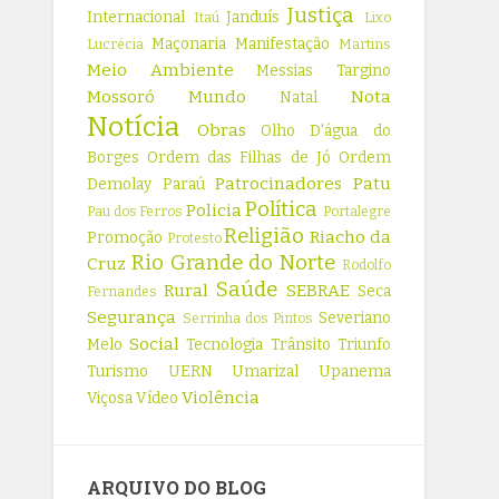
Justiça
Internacional
Janduís
Itaú
Lixo
Maçonaria
Manifestação
Lucrécia
Martins
Meio Ambiente
Messias Targino
Mossoró
Mundo
Nota
Natal
Notícia
Obras
Olho D'água do
Borges
Ordem das Filhas de Jó
Ordem
Patrocinadores
Patu
Demolay
Paraú
Política
Policia
Pau dos Ferros
Portalegre
Religião
Riacho da
Promoção
Protesto
Rio Grande do Norte
Cruz
Rodolfo
Saúde
Rural
SEBRAE
Seca
Fernandes
Segurança
Severiano
Serrinha dos Pintos
Social
Melo
Tecnologia
Trânsito
Triunfo
Turismo
UERN
Umarizal
Upanema
Violência
Viçosa
Vídeo
ARQUIVO DO BLOG