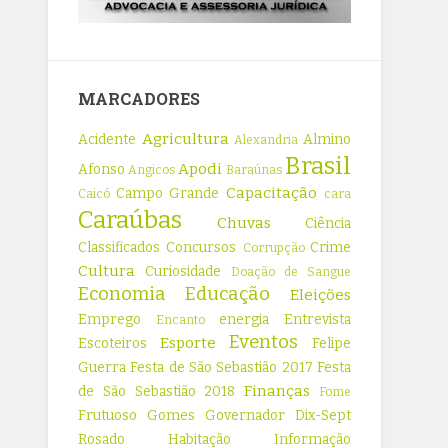
MARCADORES
Agricultura
Acidente
Almino
Alexandria
Brasil
Apodi
Afonso
Angicos
Baraúnas
Capacitação
Campo Grande
Caicó
cara
Caraúbas
Chuvas
Ciência
Classificados
Concursos
Crime
Corrupção
Cultura
Curiosidade
Doação de Sangue
Economia
Educação
Eleições
Emprego
energia
Entrevista
Encanto
Eventos
Esporte
Escoteiros
Felipe
Guerra
Festa de São Sebastião 2017
Festa
Finanças
de São Sebastião 2018
Fome
Frutuoso Gomes
Governador Dix-Sept
Rosado
Habitação
Informação