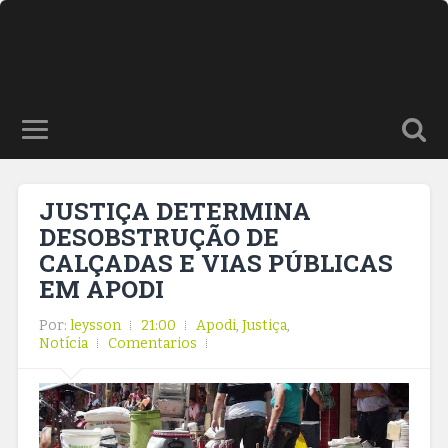
JUSTIÇA DETERMINA
DESOBSTRUÇÃO DE
CALÇADAS E VIAS PÚBLICAS
EM APODI
Por:
leysson
21:00
Apodi
,
Justiça
,
Notícia
Comentarios