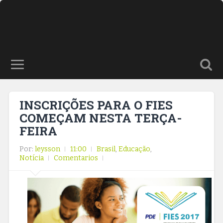
INSCRIÇÕES PARA O FIES
COMEÇAM NESTA TERÇA-
FEIRA
Por:
leysson
11:00
Brasil
,
Educação
,
Notícia
Comentarios