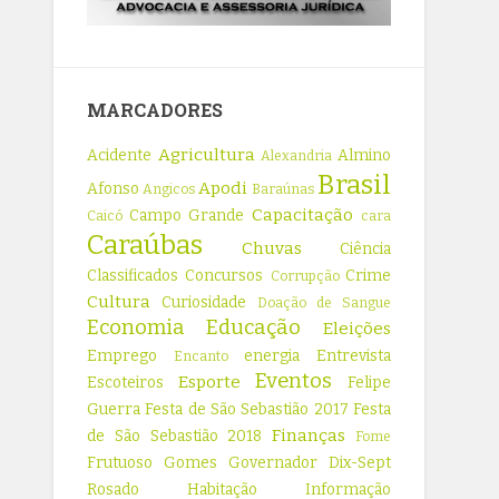
MARCADORES
Agricultura
Acidente
Almino
Alexandria
Brasil
Apodi
Afonso
Angicos
Baraúnas
Capacitação
Campo Grande
Caicó
cara
Caraúbas
Chuvas
Ciência
Classificados
Concursos
Crime
Corrupção
Cultura
Curiosidade
Doação de Sangue
Economia
Educação
Eleições
Emprego
energia
Entrevista
Encanto
Eventos
Esporte
Escoteiros
Felipe
Guerra
Festa de São Sebastião 2017
Festa
Finanças
de São Sebastião 2018
Fome
Frutuoso Gomes
Governador Dix-Sept
Rosado
Habitação
Informação