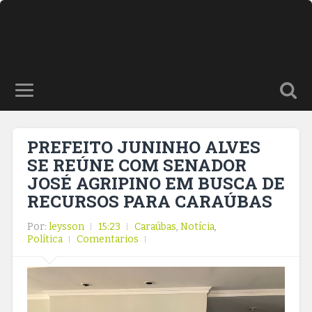
PREFEITO JUNINHO ALVES
SE REÚNE COM SENADOR
JOSÉ AGRIPINO EM BUSCA DE
RECURSOS PARA CARAÚBAS
Por:
leysson
15:23
Caraúbas
,
Notícia
,
Política
Comentarios