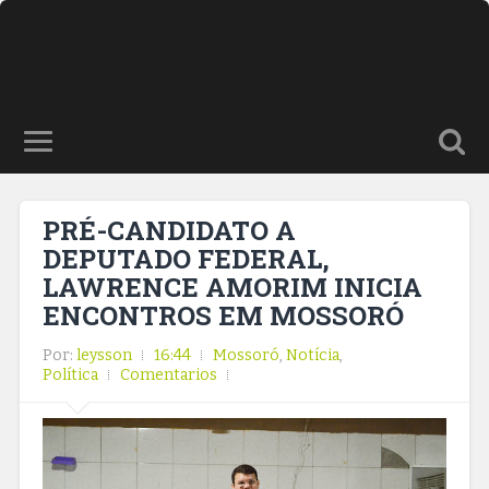
PRÉ-CANDIDATO A
DEPUTADO FEDERAL,
LAWRENCE AMORIM INICIA
ENCONTROS EM MOSSORÓ
Por:
leysson
16:44
Mossoró
,
Notícia
,
Política
Comentarios