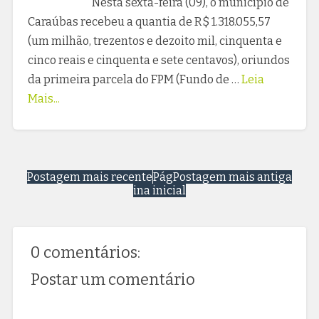
Nesta sexta-feira (09), o município de
Caraúbas recebeu a quantia de R$ 1.318.055,57
(um milhão, trezentos e dezoito mil, cinquenta e
cinco reais e cinquenta e sete centavos), oriundos
da primeira parcela do FPM (Fundo de …
Leia
Mais...
Postagem mais recente
Pág
Postagem mais antiga
ina inicial
0 comentários:
Postar um comentário