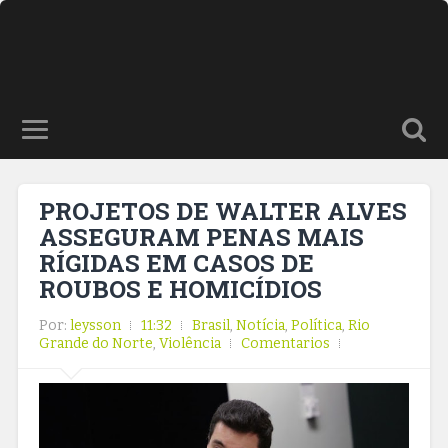
PROJETOS DE WALTER ALVES
ASSEGURAM PENAS MAIS
RÍGIDAS EM CASOS DE
ROUBOS E HOMICÍDIOS
Por:
leysson
11:32
Brasil
,
Notícia
,
Política
,
Rio
Grande do Norte
,
Violência
Comentarios