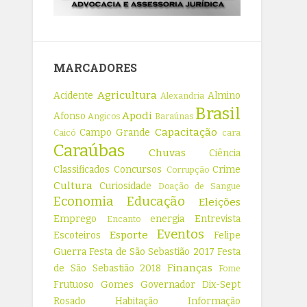
MARCADORES
Agricultura
Acidente
Almino
Alexandria
Brasil
Apodi
Afonso
Angicos
Baraúnas
Capacitação
Campo Grande
Caicó
cara
Caraúbas
Chuvas
Ciência
Classificados
Concursos
Crime
Corrupção
Cultura
Curiosidade
Doação de Sangue
Economia
Educação
Eleições
Emprego
energia
Entrevista
Encanto
Eventos
Esporte
Escoteiros
Felipe
Guerra
Festa de São Sebastião 2017
Festa
Finanças
de São Sebastião 2018
Fome
Frutuoso Gomes
Governador Dix-Sept
Rosado
Habitação
Informação