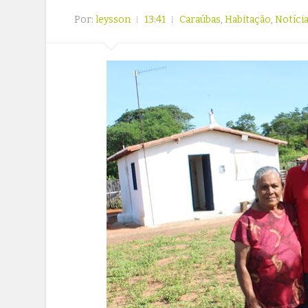
Por:
leysson
13:41
Caraúbas
,
Habitação
,
Notíci