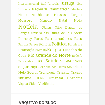
Justiça
Internacional
Janduís
Itaú
Lixo
Maçonaria
Manifestação
Lucrécia
Martins
Meio Ambiente
Messias Targino
Mossoró
Mundo
Nota
Natal
Notícia
Obras
Olho D'água do
Borges
Ordem das Filhas de Jó
Ordem
Patrocinadores
Patu
Demolay
Paraú
Política
Policia
Pau dos Ferros
Portalegre
Religião
Riacho da
Promoção
Protesto
Rio Grande do Norte
Cruz
Rodolfo
Saúde
Rural
SEBRAE
Seca
Fernandes
Segurança
Severiano
Serrinha dos Pintos
Social
Melo
Tecnologia
Trânsito
Triunfo
Turismo
UERN
Umarizal
Upanema
Violência
Viçosa
Vídeo
ARQUIVO DO BLOG