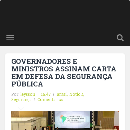
GOVERNADORES E
MINISTROS ASSINAM CARTA
EM DEFESA DA SEGURANÇA
PÚBLICA
Por:
leysson
16:47
Brasil
,
Notícia
,
Segurança
Comentarios