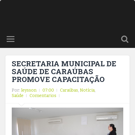
SECRETARIA MUNICIPAL DE
SAÚDE DE CARAÚBAS
PROMOVE CAPACITAÇÃO
Por:
leysson
07:00
Caraúbas
,
Notícia
,
Saúde
Comentarios