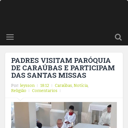
PADRES VISITAM PARÓQUIA
DE CARAÚBAS E PARTICIPAM
DAS SANTAS MISSAS
Por:
leysson
18:12
Caraúbas
,
Notícia
,
Religião
Comentarios