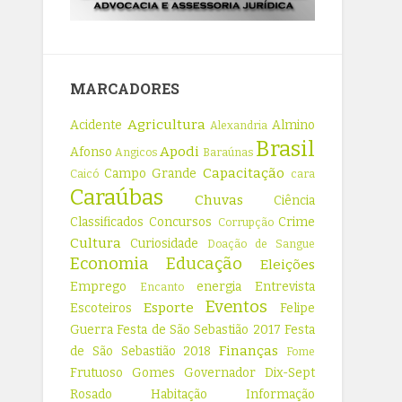
MARCADORES
Agricultura
Acidente
Almino
Alexandria
Brasil
Apodi
Afonso
Angicos
Baraúnas
Capacitação
Campo Grande
Caicó
cara
Caraúbas
Chuvas
Ciência
Classificados
Concursos
Crime
Corrupção
Cultura
Curiosidade
Doação de Sangue
Economia
Educação
Eleições
Emprego
energia
Entrevista
Encanto
Eventos
Esporte
Escoteiros
Felipe
Guerra
Festa de São Sebastião 2017
Festa
Finanças
de São Sebastião 2018
Fome
Frutuoso Gomes
Governador Dix-Sept
Rosado
Habitação
Informação