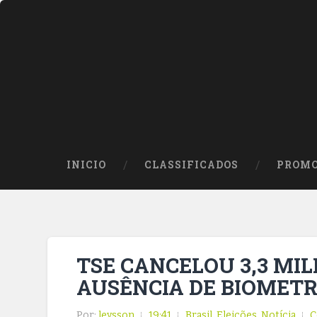
INICIO
CLASSIFICADOS
PROMO
TSE CANCELOU 3,3 MIL
AUSÊNCIA DE BIOMETR
Por:
leysson
19:41
Brasil
,
Eleições
,
Notícia
C