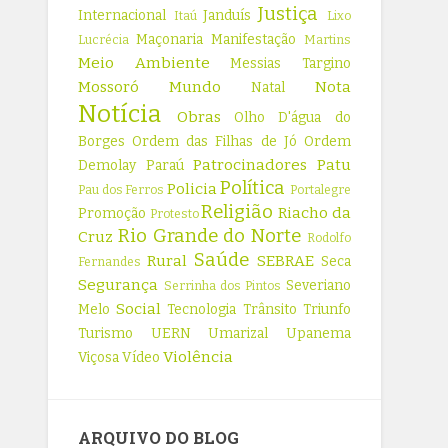
Justiça
Internacional
Janduís
Itaú
Lixo
Maçonaria
Manifestação
Lucrécia
Martins
Meio Ambiente
Messias Targino
Mossoró
Mundo
Nota
Natal
Notícia
Obras
Olho D'água do
Borges
Ordem das Filhas de Jó
Ordem
Patrocinadores
Patu
Demolay
Paraú
Política
Policia
Pau dos Ferros
Portalegre
Religião
Riacho da
Promoção
Protesto
Rio Grande do Norte
Cruz
Rodolfo
Saúde
Rural
SEBRAE
Seca
Fernandes
Segurança
Severiano
Serrinha dos Pintos
Social
Melo
Tecnologia
Trânsito
Triunfo
Turismo
UERN
Umarizal
Upanema
Violência
Viçosa
Vídeo
ARQUIVO DO BLOG