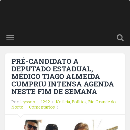
PRÉ-CANDIDATO A
DEPUTADO ESTADUAL,
MÉDICO TIAGO ALMEIDA
CUMPRIU INTENSA AGENDA
NESTE FIM DE SEMANA
Por:
leysson
12:12
Notícia
,
Política
,
Rio Grande do
Norte
Comentarios