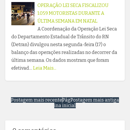
OPERAÇÃO LEI SECA FISCALIZOU
1.059 MOTORISTAS DURANTE A
ÚLTIMA SEMANA EM NATAL
A Coordenação da Operação Lei Seca
do Departamento Estadual de Trânsito do RN
(Detran) divulgou nesta segunda-feira (17) o
balanço das operações realizadas no decorrer da
última semana. Os dados mostram que foram
efetivad…
Leia Mais...
Postagem mais recente
Pág
Postagem mais antiga
ina inicial