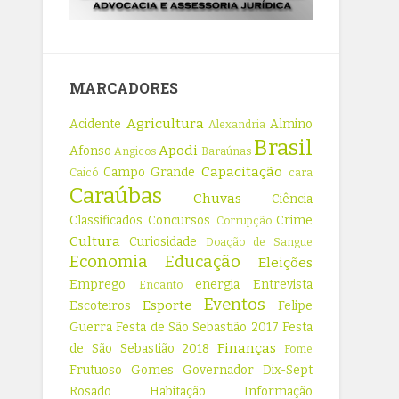
MARCADORES
Agricultura
Acidente
Almino
Alexandria
Brasil
Apodi
Afonso
Angicos
Baraúnas
Capacitação
Campo Grande
Caicó
cara
Caraúbas
Chuvas
Ciência
Classificados
Concursos
Crime
Corrupção
Cultura
Curiosidade
Doação de Sangue
Economia
Educação
Eleições
Emprego
energia
Entrevista
Encanto
Eventos
Esporte
Escoteiros
Felipe
Guerra
Festa de São Sebastião 2017
Festa
Finanças
de São Sebastião 2018
Fome
Frutuoso Gomes
Governador Dix-Sept
Rosado
Habitação
Informação