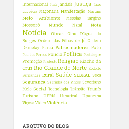
Justiça
Internacional
Janduís
Itaú
Lixo
Maçonaria
Manifestação
Lucrécia
Martins
Meio Ambiente
Messias Targino
Mossoró
Mundo
Nota
Natal
Notícia
Obras
Olho D'água do
Borges
Ordem das Filhas de Jó
Ordem
Patrocinadores
Patu
Demolay
Paraú
Política
Policia
Pau dos Ferros
Portalegre
Religião
Riacho da
Promoção
Protesto
Rio Grande do Norte
Cruz
Rodolfo
Saúde
Rural
SEBRAE
Seca
Fernandes
Segurança
Severiano
Serrinha dos Pintos
Social
Melo
Tecnologia
Trânsito
Triunfo
Turismo
UERN
Umarizal
Upanema
Violência
Viçosa
Vídeo
ARQUIVO DO BLOG