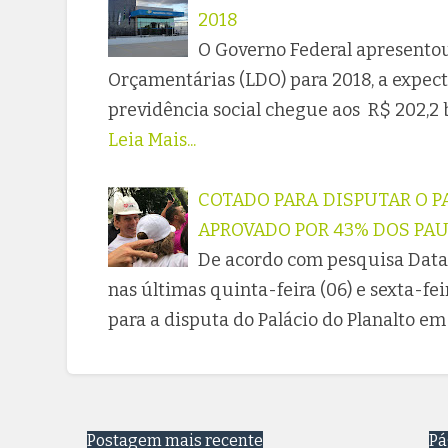
2018
O Governo Federal apresentou 
Orçamentárias (LDO) para 2018, a expec
previdência social chegue aos R$ 202,2 
Leia Mais...
COTADO PARA DISPUTAR O PA
APROVADO POR 43% DOS PA
De acordo com pesquisa Dataf
nas últimas quinta-feira (06) e sexta-feir
para a disputa do Palácio do Planalto em 
Postagem mais recente
Pá