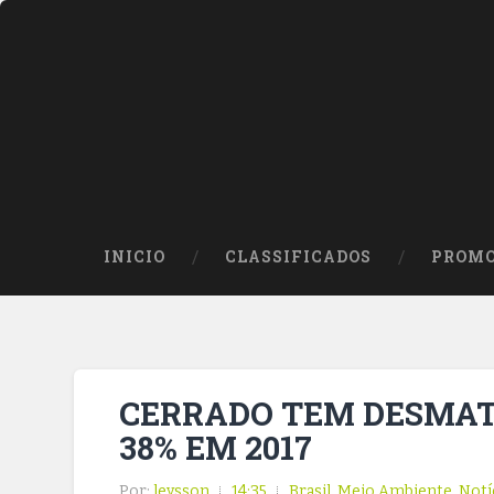
INICIO
CLASSIFICADOS
PROMO
CERRADO TEM DESMA
38% EM 2017
Por:
leysson
14:35
Brasil
,
Meio Ambiente
,
Notí