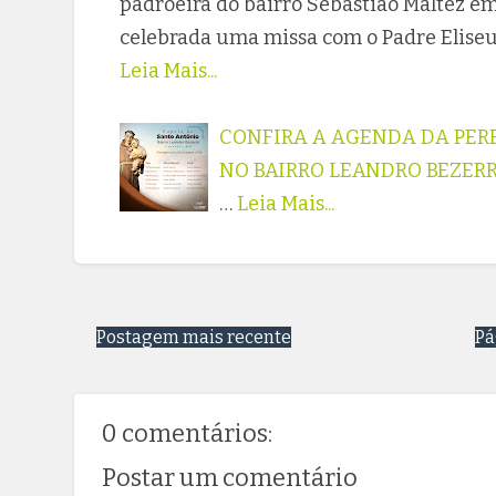
padroeira do bairro Sebastião Maltez em 
celebrada uma missa com o Padre Eliseu
Leia Mais...
CONFIRA A AGENDA DA PER
NO BAIRRO LEANDRO BEZER
…
Leia Mais...
Postagem mais recente
Pá
0 comentários:
Postar um comentário