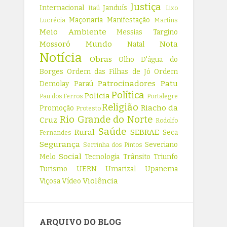
Justiça
Internacional
Janduís
Itaú
Lixo
Maçonaria
Manifestação
Lucrécia
Martins
Meio Ambiente
Messias Targino
Mossoró
Mundo
Nota
Natal
Notícia
Obras
Olho D'água do
Borges
Ordem das Filhas de Jó
Ordem
Patrocinadores
Patu
Demolay
Paraú
Política
Policia
Pau dos Ferros
Portalegre
Religião
Riacho da
Promoção
Protesto
Rio Grande do Norte
Cruz
Rodolfo
Saúde
Rural
SEBRAE
Seca
Fernandes
Segurança
Severiano
Serrinha dos Pintos
Social
Melo
Tecnologia
Trânsito
Triunfo
Turismo
UERN
Umarizal
Upanema
Violência
Viçosa
Vídeo
ARQUIVO DO BLOG