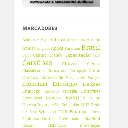
MARCADORES
Agricultura
Acidente
Almino
Alexandria
Brasil
Apodi
Afonso
Angicos
Baraúnas
Capacitação
Campo Grande
Caicó
cara
Caraúbas
Chuvas
Ciência
Classificados
Concursos
Crime
Corrupção
Cultura
Curiosidade
Doação de Sangue
Economia
Educação
Eleições
Emprego
energia
Entrevista
Encanto
Eventos
Esporte
Escoteiros
Felipe
Guerra
Festa de São Sebastião 2017
Festa
Finanças
de São Sebastião 2018
Fome
Frutuoso Gomes
Governador Dix-Sept
Rosado
Habitação
Informação