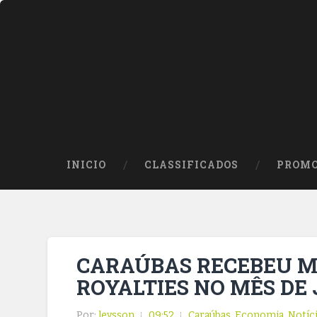
INICIO
CLASSIFICADOS
PROMO
CARAÚBAS RECEBEU MAI
ROYALTIES NO MÊS DE
Por:
leysson
09:52
Caraúbas
,
Economia
,
Notíc