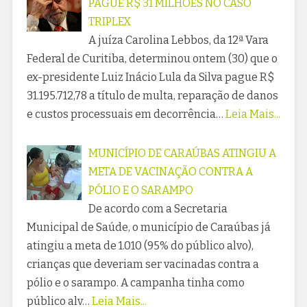
PAGUE R$ 31 MILHÕES NO CASO
TRIPLEX
A juíza Carolina Lebbos, da 12ª Vara
Federal de Curitiba, determinou ontem (30) que o
ex-presidente Luiz Inácio Lula da Silva pague R$
31.195.712,78 a título de multa, reparação de danos
e custos processuais em decorrência…
Leia Mais...
MUNICÍPIO DE CARAÚBAS ATINGIU A
META DE VACINAÇÃO CONTRA A
PÓLIO E O SARAMPO
De acordo com a Secretaria
Municipal de Saúde, o município de Caraúbas já
atingiu a meta de 1.010 (95% do público alvo),
crianças que deveriam ser vacinadas contra a
pólio e o sarampo. A campanha tinha como
público alv…
Leia Mais...