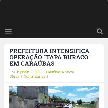
PREFEITURA INTENSIFICA
OPERAÇÃO "TAPA BURACO"
EM CARAÚBAS
Por:
leysson
11:35
Caraúbas
,
Notícia
,
Obras
Comentarios