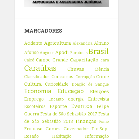
MARCADORES
Agricultura
Acidente
Almino
Alexandria
Brasil
Apodi
Afonso
Angicos
Baraúnas
Capacitação
Campo Grande
Caicó
cara
Caraúbas
Chuvas
Ciência
Classificados
Concursos
Crime
Corrupção
Cultura
Curiosidade
Doação de Sangue
Economia
Educação
Eleições
Emprego
energia
Entrevista
Encanto
Eventos
Esporte
Escoteiros
Felipe
Guerra
Festa de São Sebastião 2017
Festa
Finanças
de São Sebastião 2018
Fome
Frutuoso Gomes
Governador Dix-Sept
Rosado
Habitação
Informação