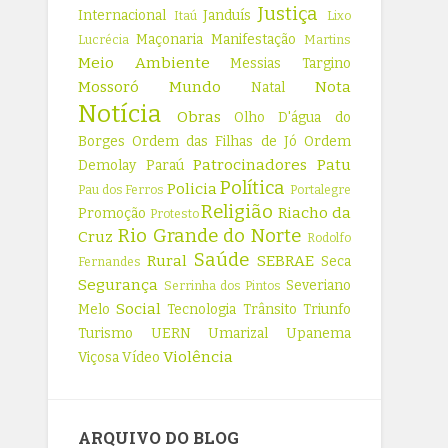
Justiça
Internacional
Janduís
Itaú
Lixo
Maçonaria
Manifestação
Lucrécia
Martins
Meio Ambiente
Messias Targino
Mossoró
Mundo
Nota
Natal
Notícia
Obras
Olho D'água do
Borges
Ordem das Filhas de Jó
Ordem
Patrocinadores
Patu
Demolay
Paraú
Política
Policia
Pau dos Ferros
Portalegre
Religião
Riacho da
Promoção
Protesto
Rio Grande do Norte
Cruz
Rodolfo
Saúde
Rural
SEBRAE
Seca
Fernandes
Segurança
Severiano
Serrinha dos Pintos
Social
Melo
Tecnologia
Trânsito
Triunfo
Turismo
UERN
Umarizal
Upanema
Violência
Viçosa
Vídeo
ARQUIVO DO BLOG