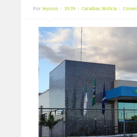
Por:
leysson
20:39
Caraúbas
,
Notícia
Comen