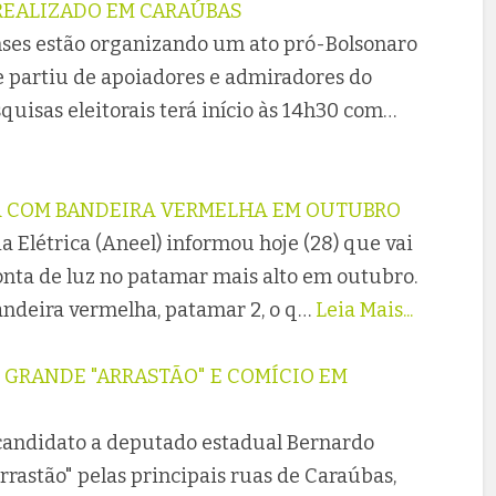
REALIZADO EM CARAÚBAS
nses estão organizando um ato pró-Bolsonaro
e partiu de apoiadores e admiradores do
quisas eleitorais terá início às 14h30 com…
Á COM BANDEIRA VERMELHA EM OUTUBRO
 Elétrica (Aneel) informou hoje (28) que vai
onta de luz no patamar mais alto em outubro.
bandeira vermelha, patamar 2, o q…
Leia Mais...
 GRANDE "ARRASTÃO" E COMÍCIO EM
o candidato a deputado estadual Bernardo
rastão" pelas principais ruas de Caraúbas,