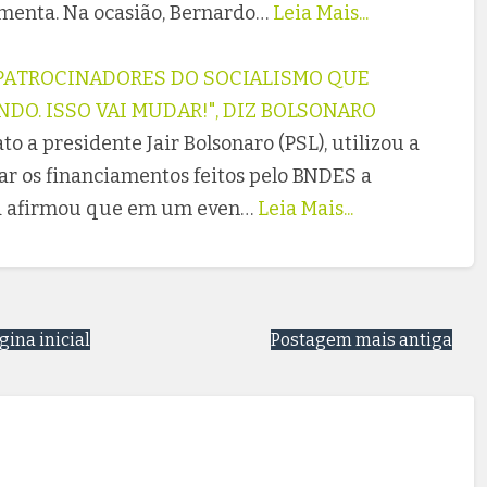
imenta. Na ocasião, Bernardo…
Leia Mais...
 PATROCINADORES DO SOCIALISMO QUE
O. ISSO VAI MUDAR!", DIZ BOLSONARO
o a presidente Jair Bolsonaro (PSL), utilizou a
car os financiamentos feitos pelo BNDES a
nda afirmou que em um even…
Leia Mais...
gina inicial
Postagem mais antiga