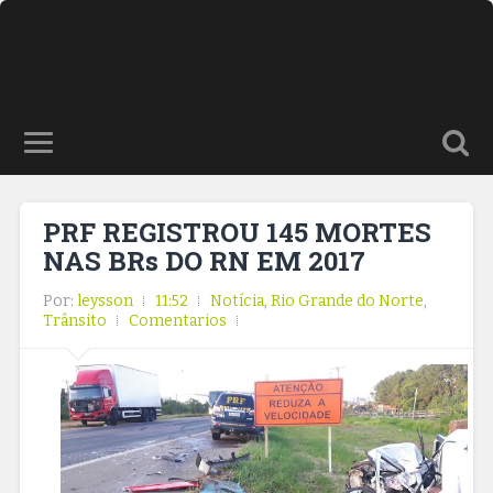
PRF REGISTROU 145 MORTES
NAS BRs DO RN EM 2017
Por:
leysson
11:52
Notícia
,
Rio Grande do Norte
,
Trânsito
Comentarios