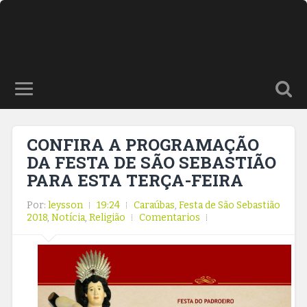
CONFIRA A PROGRAMAÇÃO
DA FESTA DE SÃO SEBASTIÃO
PARA ESTA TERÇA-FEIRA
Por:
leysson
19:24
Caraúbas
,
Festa de São Sebastião
2018
,
Notícia
,
Religião
Comentarios