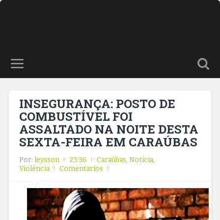
INSEGURANÇA: POSTO DE
COMBUSTÍVEL FOI
ASSALTADO NA NOITE DESTA
SEXTA-FEIRA EM CARAÚBAS
Por:
leysson
23:36
Caraúbas
,
Notícia
,
Violência
Comentarios