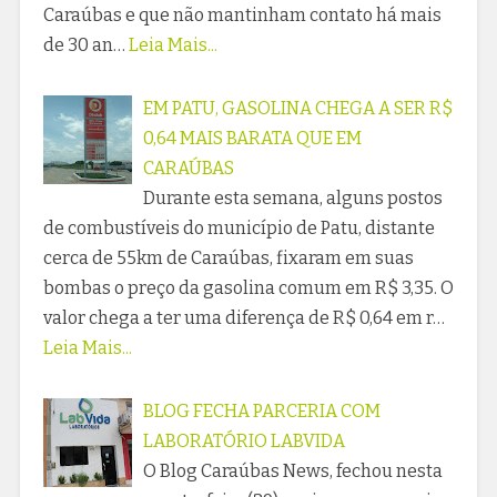
Caraúbas e que não mantinham contato há mais
de 30 an…
Leia Mais...
EM PATU, GASOLINA CHEGA A SER R$
0,64 MAIS BARATA QUE EM
CARAÚBAS
Durante esta semana, alguns postos
de combustíveis do município de Patu, distante
cerca de 55km de Caraúbas, fixaram em suas
bombas o preço da gasolina comum em R$ 3,35. O
valor chega a ter uma diferença de R$ 0,64 em r…
Leia Mais...
BLOG FECHA PARCERIA COM
LABORATÓRIO LABVIDA
O Blog Caraúbas News, fechou nesta