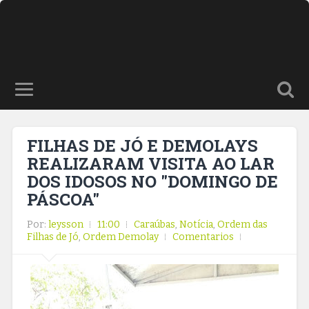
FILHAS DE JÓ E DEMOLAYS
REALIZARAM VISITA AO LAR
DOS IDOSOS NO "DOMINGO DE
PÁSCOA"
Por:
leysson
11:00
Caraúbas
,
Notícia
,
Ordem das
Filhas de Jó
,
Ordem Demolay
Comentarios