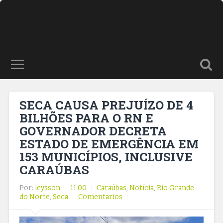
SECA CAUSA PREJUÍZO DE 4
BILHÕES PARA O RN E
GOVERNADOR DECRETA
ESTADO DE EMERGÊNCIA EM
153 MUNICÍPIOS, INCLUSIVE
CARAÚBAS
Por:
leysson
11:00
Caraúbas
,
Notícia
,
Rio Grande
do Norte
,
Seca
Comentarios