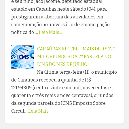
e seu filho Jacó Jácome, deputado estadual,
estarão em Caraúbas neste sábado (04), para
prestigiarem a abertura das atividades em
comemoração ao aniversário de emancipação
política do …
Leia Mais...
CARAÚBAS RECEBEU MAIS DE R$ 120
MIL ORIUNDOS DA 2ª PARCELA DO
ICMS DO MÊS DE JULHO
Na última terça-feira (11), o município
de Caraúbas recebeu a quantia de R$
121.943,09 (cento e vinte e um mil, novecentos e
quarenta e três reais e nove centavos), oriundos
da segunda parcela do ICMS (Imposto Sobre
Circul…
Leia Mais...