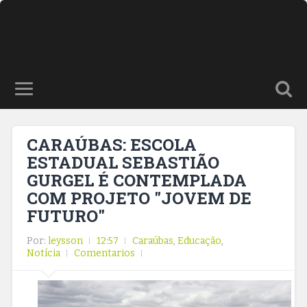
CARAÚBAS: ESCOLA
ESTADUAL SEBASTIÃO
GURGEL É CONTEMPLADA
COM PROJETO "JOVEM DE
FUTURO"
Por:
leysson
12:57
Caraúbas
,
Educação
,
Notícia
Comentarios