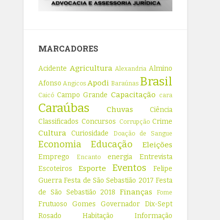
MARCADORES
Agricultura
Acidente
Almino
Alexandria
Brasil
Apodi
Afonso
Angicos
Baraúnas
Capacitação
Campo Grande
Caicó
cara
Caraúbas
Chuvas
Ciência
Classificados
Concursos
Crime
Corrupção
Cultura
Curiosidade
Doação de Sangue
Economia
Educação
Eleições
Emprego
energia
Entrevista
Encanto
Eventos
Esporte
Escoteiros
Felipe
Guerra
Festa de São Sebastião 2017
Festa
Finanças
de São Sebastião 2018
Fome
Frutuoso Gomes
Governador Dix-Sept
Rosado
Habitação
Informação