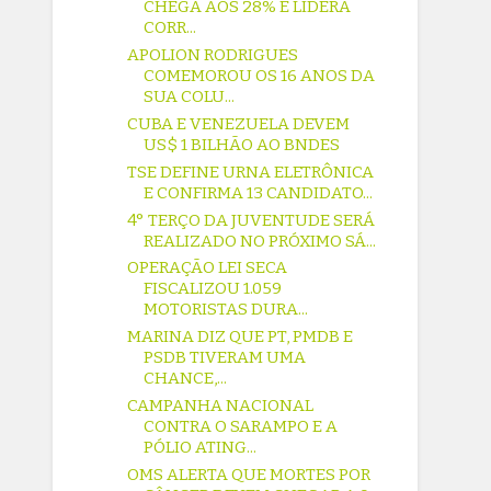
CHEGA AOS 28% E LIDERA
CORR...
APOLION RODRIGUES
COMEMOROU OS 16 ANOS DA
SUA COLU...
CUBA E VENEZUELA DEVEM
US$ 1 BILHÃO AO BNDES
TSE DEFINE URNA ELETRÔNICA
E CONFIRMA 13 CANDIDATO...
4° TERÇO DA JUVENTUDE SERÁ
REALIZADO NO PRÓXIMO SÁ...
OPERAÇÃO LEI SECA
FISCALIZOU 1.059
MOTORISTAS DURA...
MARINA DIZ QUE PT, PMDB E
PSDB TIVERAM UMA
CHANCE,...
CAMPANHA NACIONAL
CONTRA O SARAMPO E A
PÓLIO ATING...
OMS ALERTA QUE MORTES POR