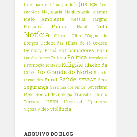
Justiça
Internacional
Janduís
Itaú
Lixo
Maçonaria
Manifestação
Lucrécia
Martins
Meio Ambiente
Messias Targino
Mossoró
Mundo
Nota
Natal
Notícia
Obras
Olho D'água do
Borges
Ordem das Filhas de Jó
Ordem
Patrocinadores
Patu
Demolay
Paraú
Política
Policia
Pau dos Ferros
Portalegre
Religião
Riacho da
Promoção
Protesto
Rio Grande do Norte
Cruz
Rodolfo
Saúde
Rural
SEBRAE
Seca
Fernandes
Segurança
Severiano
Serrinha dos Pintos
Social
Melo
Tecnologia
Trânsito
Triunfo
Turismo
UERN
Umarizal
Upanema
Violência
Viçosa
Vídeo
ARQUIVO DO BLOG