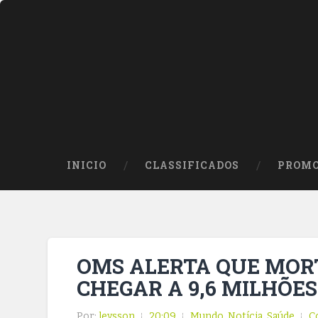
INICIO
CLASSIFICADOS
PROMO
OMS ALERTA QUE MOR
CHEGAR A 9,6 MILHÕES
Por:
leysson
20:09
Mundo
,
Notícia
,
Saúde
C