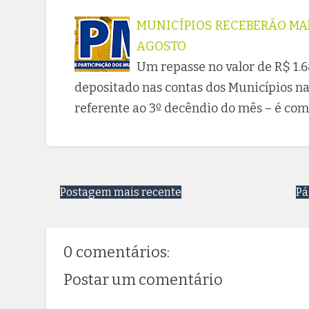
MUNICÍPIOS RECEBERÃO MAIS
AGOSTO
Um repasse no valor de R$ 1.6
depositado nas contas dos Municípios na 
referente ao 3º decêndio do mês – é co
Postagem mais recente
Pá
0 comentários:
Postar um comentário