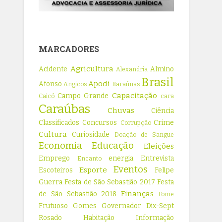
MARCADORES
Agricultura
Acidente
Almino
Alexandria
Brasil
Apodi
Afonso
Angicos
Baraúnas
Capacitação
Campo Grande
Caicó
cara
Caraúbas
Chuvas
Ciência
Classificados
Concursos
Crime
Corrupção
Cultura
Curiosidade
Doação de Sangue
Economia
Educação
Eleições
Emprego
energia
Entrevista
Encanto
Eventos
Esporte
Escoteiros
Felipe
Guerra
Festa de São Sebastião 2017
Festa
Finanças
de São Sebastião 2018
Fome
Frutuoso Gomes
Governador Dix-Sept
Rosado
Habitação
Informação