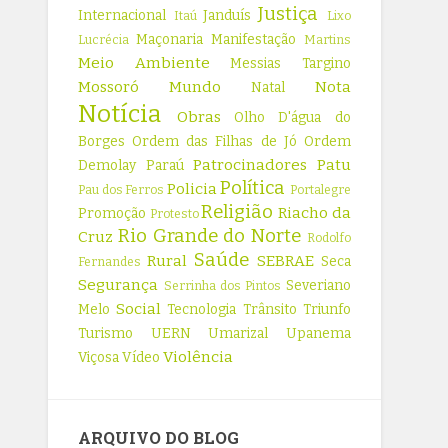
Justiça
Internacional
Janduís
Itaú
Lixo
Maçonaria
Manifestação
Lucrécia
Martins
Meio Ambiente
Messias Targino
Mossoró
Mundo
Nota
Natal
Notícia
Obras
Olho D'água do
Borges
Ordem das Filhas de Jó
Ordem
Patrocinadores
Patu
Demolay
Paraú
Política
Policia
Pau dos Ferros
Portalegre
Religião
Riacho da
Promoção
Protesto
Rio Grande do Norte
Cruz
Rodolfo
Saúde
Rural
SEBRAE
Seca
Fernandes
Segurança
Severiano
Serrinha dos Pintos
Social
Melo
Tecnologia
Trânsito
Triunfo
Turismo
UERN
Umarizal
Upanema
Violência
Viçosa
Vídeo
ARQUIVO DO BLOG