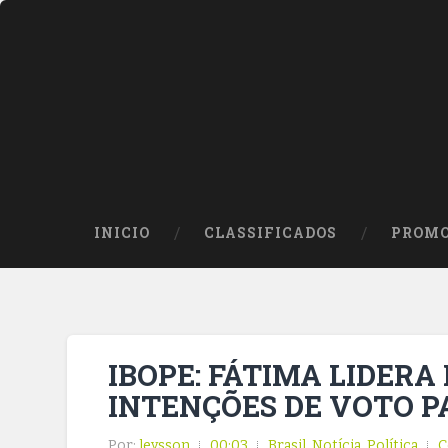
INICIO
CLASSIFICADOS
PROMO
IBOPE: FÁTIMA LIDERA
INTENÇÕES DE VOTO P
Por:
leysson
00:03
Brasil
,
Notícia
,
Política
C