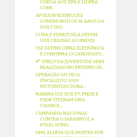
CHEGA AOS 28% E LIDERA
CORR...
APOLION RODRIGUES
COMEMOROU OS 16 ANOS DA
SUA COLU...
CUBA E VENEZUELA DEVEM
US$ 1 BILHÃO AO BNDES
TSE DEFINE URNA ELETRÔNICA
E CONFIRMA 13 CANDIDATO...
4° TERÇO DA JUVENTUDE SERÁ
REALIZADO NO PRÓXIMO SÁ...
OPERAÇÃO LEI SECA
FISCALIZOU 1.059
MOTORISTAS DURA...
MARINA DIZ QUE PT, PMDB E
PSDB TIVERAM UMA
CHANCE,...
CAMPANHA NACIONAL
CONTRA O SARAMPO E A
PÓLIO ATING...
OMS ALERTA QUE MORTES POR