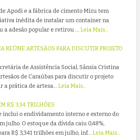
 de Apodi e a fábrica de cimento Mizu tem
iativa inédita de instalar um container na
u a adesão popular e retirou …
Leia Mais...
NA REÚNE ARTESÃOS PARA DISCUTIR PROJETO
cretária de Assistência Social, Sânsia Cristina
tesãos de Caraúbas para discutir o projeto
r a prática de artesa…
Leia Mais...
EM R$ 3,34 TRILHÕES
e inclui o endividamento interno e externo do
m julho. O estoque da dívida caiu 0,48%,
ara R$ 3,341 trilhões em julho, inf…
Leia Mais...