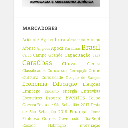
MARCADORES
Agricultura
Acidente
Almino
Alexandria
Brasil
Apodi
Afonso
Angicos
Baraúnas
Capacitação
Campo Grande
Caicó
cara
Caraúbas
Chuvas
Ciência
Classificados
Concursos
Crime
Corrupção
Cultura
Curiosidade
Doação de Sangue
Economia
Educação
Eleições
Emprego
energia
Entrevista
Encanto
Eventos
Esporte
Escoteiros
Felipe
Guerra
Festa de São Sebastião 2017
Festa
Finanças
de São Sebastião 2018
Fome
Frutuoso Gomes
Governador Dix-Sept
Rosado
Habitação
Informação