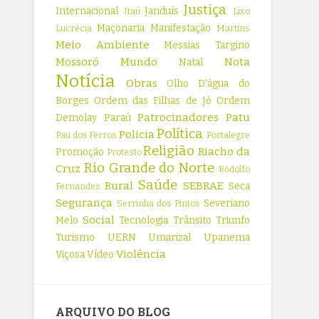
Justiça
Internacional
Janduís
Itaú
Lixo
Maçonaria
Manifestação
Lucrécia
Martins
Meio Ambiente
Messias Targino
Mossoró
Mundo
Nota
Natal
Notícia
Obras
Olho D'água do
Borges
Ordem das Filhas de Jó
Ordem
Patrocinadores
Patu
Demolay
Paraú
Política
Policia
Pau dos Ferros
Portalegre
Religião
Riacho da
Promoção
Protesto
Rio Grande do Norte
Cruz
Rodolfo
Saúde
Rural
SEBRAE
Seca
Fernandes
Segurança
Severiano
Serrinha dos Pintos
Social
Melo
Tecnologia
Trânsito
Triunfo
Turismo
UERN
Umarizal
Upanema
Violência
Viçosa
Vídeo
ARQUIVO DO BLOG