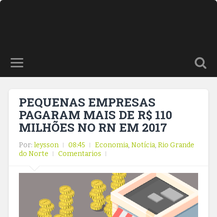
PEQUENAS EMPRESAS
PAGARAM MAIS DE R$ 110
MILHÕES NO RN EM 2017
Por:
leysson
08:45
Economia
,
Notícia
,
Rio Grande
do Norte
Comentarios