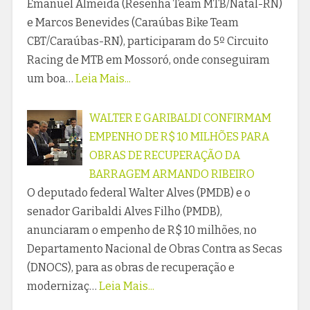
Emanuel Almeida (Resenha Team MTB/Natal-RN)
e Marcos Benevides (Caraúbas Bike Team
CBT/Caraúbas-RN), participaram do 5º Circuito
Racing de MTB em Mossoró, onde conseguiram
um boa…
Leia Mais...
WALTER E GARIBALDI CONFIRMAM
EMPENHO DE R$ 10 MILHÕES PARA
OBRAS DE RECUPERAÇÃO DA
BARRAGEM ARMANDO RIBEIRO
O deputado federal Walter Alves (PMDB) e o
senador Garibaldi Alves Filho (PMDB),
anunciaram o empenho de R$ 10 milhões, no
Departamento Nacional de Obras Contra as Secas
(DNOCS), para as obras de recuperação e
modernizaç…
Leia Mais...