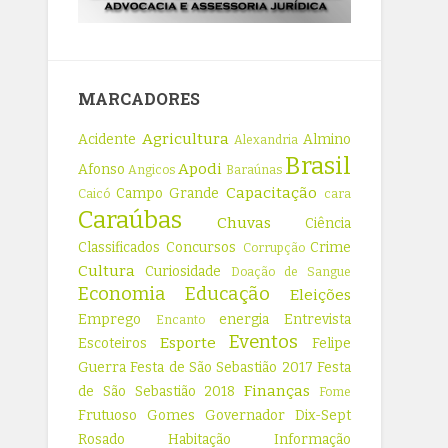
MARCADORES
Agricultura
Acidente
Almino
Alexandria
Brasil
Apodi
Afonso
Angicos
Baraúnas
Capacitação
Campo Grande
Caicó
cara
Caraúbas
Chuvas
Ciência
Classificados
Concursos
Crime
Corrupção
Cultura
Curiosidade
Doação de Sangue
Economia
Educação
Eleições
Emprego
energia
Entrevista
Encanto
Eventos
Esporte
Escoteiros
Felipe
Guerra
Festa de São Sebastião 2017
Festa
Finanças
de São Sebastião 2018
Fome
Frutuoso Gomes
Governador Dix-Sept
Rosado
Habitação
Informação