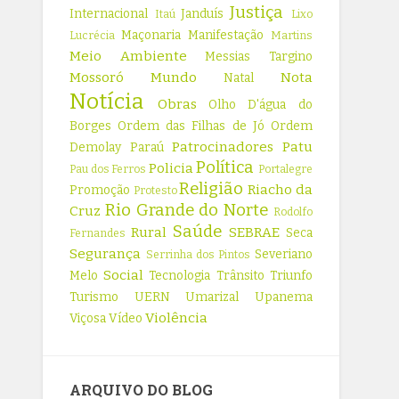
Justiça
Internacional
Janduís
Itaú
Lixo
Maçonaria
Manifestação
Lucrécia
Martins
Meio Ambiente
Messias Targino
Mossoró
Mundo
Nota
Natal
Notícia
Obras
Olho D'água do
Borges
Ordem das Filhas de Jó
Ordem
Patrocinadores
Patu
Demolay
Paraú
Política
Policia
Pau dos Ferros
Portalegre
Religião
Riacho da
Promoção
Protesto
Rio Grande do Norte
Cruz
Rodolfo
Saúde
Rural
SEBRAE
Seca
Fernandes
Segurança
Severiano
Serrinha dos Pintos
Social
Melo
Tecnologia
Trânsito
Triunfo
Turismo
UERN
Umarizal
Upanema
Violência
Viçosa
Vídeo
ARQUIVO DO BLOG