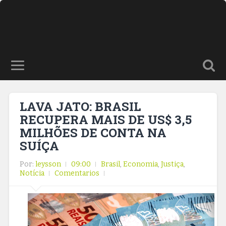
LAVA JATO: BRASIL
RECUPERA MAIS DE US$ 3,5
MILHÕES DE CONTA NA
SUÍÇA
Por:
leysson
09:00
Brasil
,
Economia
,
Justiça
,
Notícia
Comentarios