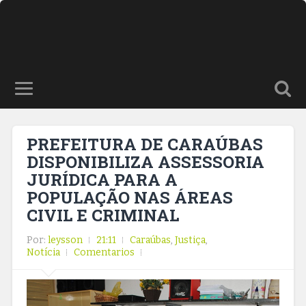
PREFEITURA DE CARAÚBAS
DISPONIBILIZA ASSESSORIA
JURÍDICA PARA A
POPULAÇÃO NAS ÁREAS
CIVIL E CRIMINAL
Por:
leysson
21:11
Caraúbas
,
Justiça
,
Notícia
Comentarios