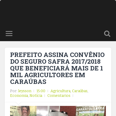
PREFEITO ASSINA CONVÊNIO
DO SEGURO SAFRA 2017/2018
QUE BENEFICIARÁ MAIS DE 1
MIL AGRICULTORES EM
CARAÚBAS
Por:
leysson
15:00
Agricultura
,
Caraúbas
,
Economia
,
Notícia
Comentarios